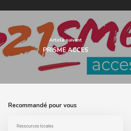
Article suivant
PRISME ACCES
Recommandé pour vous
HAD
Ressources locales
Santé