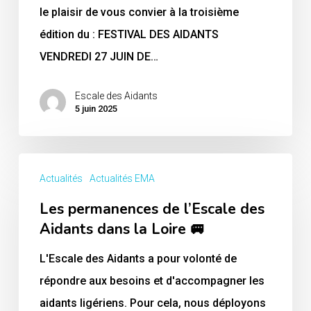
Place
le plaisir de vous convier à la troisième
Jean
édition du : FESTIVAL DES AIDANTS
Jaurès
VENDREDI 27 JUIN DE…
à
Saint-
Escale des Aidants
5 juin 2025
Étienne
Les
Actualités
Actualités EMA
permanences
Les permanences de l’Escale des
de
Aidants dans la Loire 🚐
l’Escale
des
L'Escale des Aidants a pour volonté de
Aidants
répondre aux besoins et d'accompagner les
dans
aidants ligériens. Pour cela, nous déployons