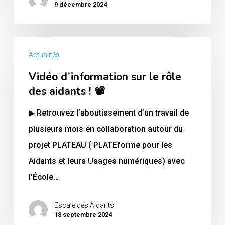
9 décembre 2024
Vidéo
Actualités
d’information
Vidéo d’information sur le rôle
sur
des aidants ! 📽️
le
rôle
▶ Retrouvez l’aboutissement d’un travail de
des
plusieurs mois en collaboration autour du
aidants
projet PLATEAU ( PLATEforme pour les
!
Aidants et leurs Usages numériques) avec
📽️
l'École…
Escale des Aidants
18 septembre 2024