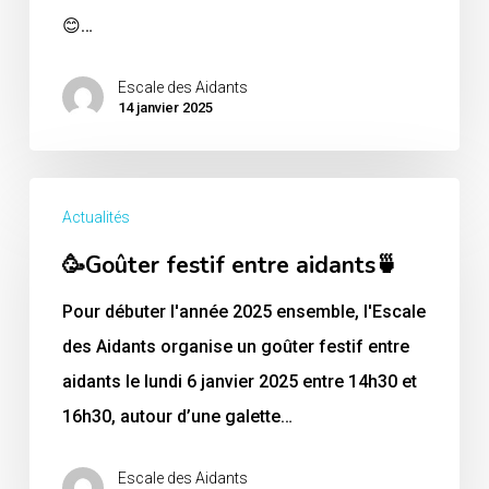
Aidants
😊…
🙏
Escale des Aidants
14 janvier 2025
🥳
Actualités
Goûter
🥳Goûter festif entre aidants🍵
festif
entre
Pour débuter l'année 2025 ensemble, l'Escale
aidants
des Aidants organise un goûter festif entre
🍵
aidants le lundi 6 janvier 2025 entre 14h30 et
16h30, autour d’une galette…
Escale des Aidants