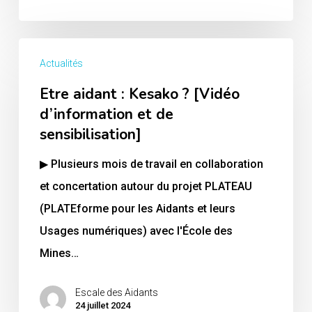
Etre
Actualités
aidant
Etre aidant : Kesako ? [Vidéo
:
d’information et de
Kesako
sensibilisation]
?
[Vidéo
▶ Plusieurs mois de travail en collaboration
d’information
et concertation autour du projet PLATEAU
et
(PLATEforme pour les Aidants et leurs
de
Usages numériques) avec l'École des
sensibilisation]
Mines…
Escale des Aidants
24 juillet 2024