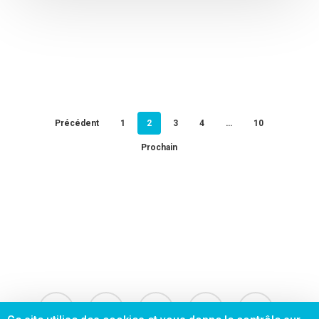
Précédent
1
2
3
4
…
10
Prochain
facebook
linkedin
instagram
phone
email