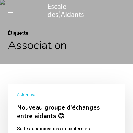
Passer
Panneau de gestion des cookies
Menu
au
contenu
principal
Étiquette
Association
Nouveau
Actualités
groupe
Nouveau groupe d’échanges
d’échanges
entre aidants 😊
entre
aidants
Suite au succès des deux derniers