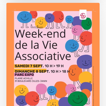
[Evènement]
Week-
end
de
la
vie
associative
à
Saint-
Etienne