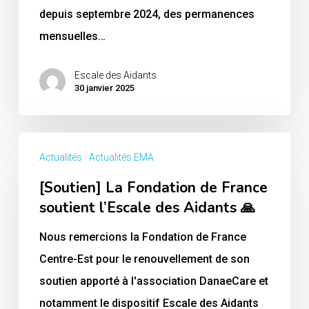
la
depuis septembre 2024, des permanences
Loire
mensuelles…
🚐
Escale des Aidants
30 janvier 2025
[Soutien]
Actualités
Actualités EMA
La
[Soutien] La Fondation de France
Fondation
soutient l’Escale des Aidants 🙏
de
France
Nous remercions la Fondation de France
soutient
Centre-Est pour le renouvellement de son
l’Escale
soutien apporté à l'association DanaeCare et
des
notamment le dispositif Escale des Aidants