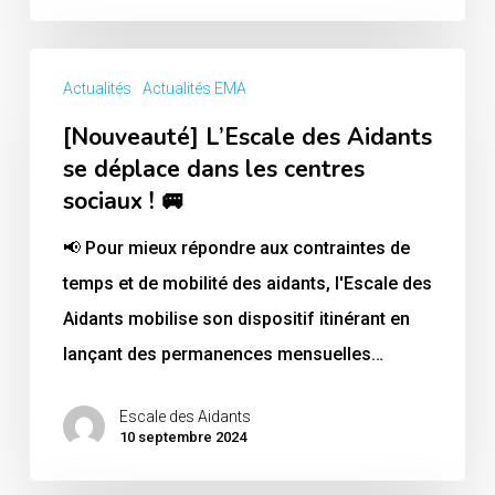
[Nouveauté]
Actualités
Actualités EMA
L’Escale
[Nouveauté] L’Escale des Aidants
des
se déplace dans les centres
Aidants
sociaux ! 🚐
se
déplace
📢 Pour mieux répondre aux contraintes de
dans
temps et de mobilité des aidants, l'Escale des
les
Aidants mobilise son dispositif itinérant en
centres
lançant des permanences mensuelles…
sociaux
!
Escale des Aidants
10 septembre 2024
🚐