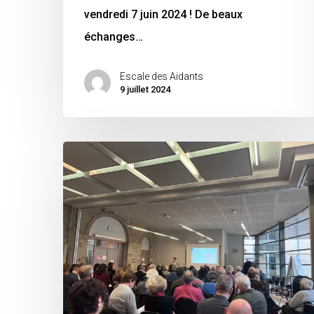
vendredi 7 juin 2024 ! De beaux
échanges…
Escale des Aidants
9 juillet 2024
Assemblée
générale
du
Conseil
départemental
de
la
citoyenneté