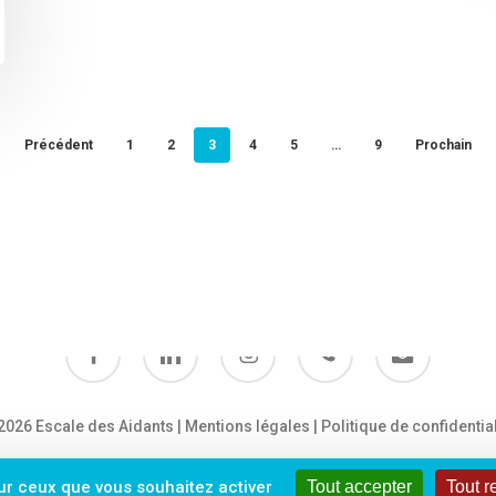
Précédent
1
2
3
4
5
…
9
Prochain
facebook
linkedin
instagram
phone
email
2026 Escale des Aidants |
Mentions légales
|
Politique de confidential
sur ceux que vous souhaitez activer
Tout accepter
Tout r