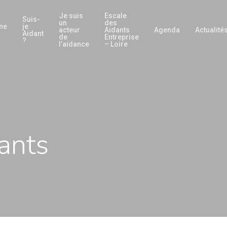
Je suis
Escale
Suis-
un
des
nne
je
acteur
Aidants
Agenda
Actualité
Aidant
de
Entreprise
?
l’aidance
– Loire
ants