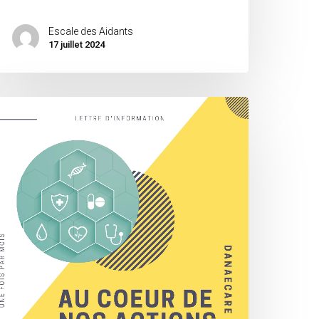
Escale des Aidants
17 juillet 2024
Archives]
ettres
’information
024