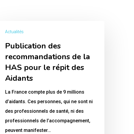
ublication
Actualités
es
Publication des
ecommandations
e
recommandations de la
HAS pour le répit des
AS
Aidants
our
La France compte plus de 9 millions
d’aidants. Ces personnes, qui ne sont ni
pit
des professionnels de santé, ni des
es
professionnels de l’accompagnement,
idants
peuvent manifester…