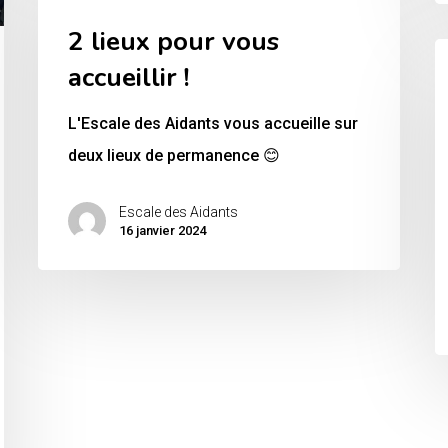
lieux
2 lieux pour vous
pour
G
vous
accueillir !
d
accueillir
e
L'Escale des Aidants vous accueille sur
!
a
deux lieux de permanence 😊
:
Escale des Aidants
r
16 janvier 2024
n
!
[