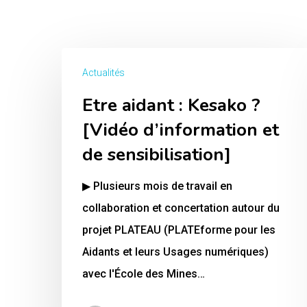
Etre
Actualités
aidant
Etre aidant : Kesako ?
:
Kesako
[Vidéo d’information et
?
de sensibilisation]
[Vidéo
▶ Plusieurs mois de travail en
d’information
collaboration et concertation autour du
et
projet PLATEAU (PLATEforme pour les
de
Aidants et leurs Usages numériques)
sensibilisation]
avec l'École des Mines…