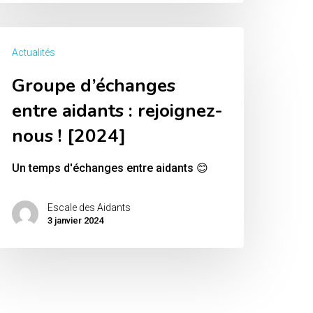
roupe
Actualités
’échanges
Groupe d’échanges
ntre
idants
entre aidants : rejoignez-
nous ! [2024]
ejoignez-
Un temps d'échanges entre aidants 😊
ous
Escale des Aidants
2024]
3 janvier 2024