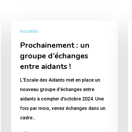
Prochainement
P
Actualités
:
d
Prochainement : un
un
r
groupe
d
groupe d’échanges
d’échanges
la
entre aidants !
entre
H
L'Escale des Aidants met en place un
aidants
p
nouveau groupe d'échanges entre
!
le
aidants à compter d'octobre 2024. Une
ré
fois par mois, venez échanges dans un
d
cadre…
A