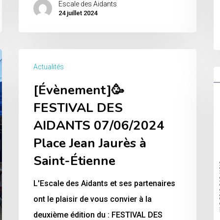
Escale des Aidants
24 juillet 2024
[Évènement]
Actualités
🥳
[
[Évènement]🥳
FESTIVAL
L
DES
FESTIVAL DES
d
AIDANTS
2
AIDANTS 07/06/2024
07/06/2024
Place Jean Jaurès à
Place
Saint-Étienne
Jean
Jaurès
L'Escale des Aidants et ses partenaires
à
ont le plaisir de vous convier à la
Saint-
deuxième édition du : FESTIVAL DES