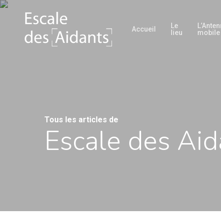
Passer
Panneau de gestion des cookies
au
Le
L’Ante
Accueil
lieu
mobile
contenu
principal
Tous les articles de
Escale des Aid