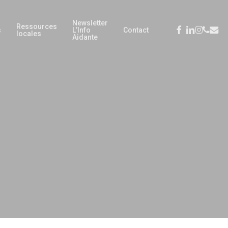
Newsletter
Ressources
facebook
linkedin
instagra
phone
emai
s
L’Info
Contact
locales
Aidante