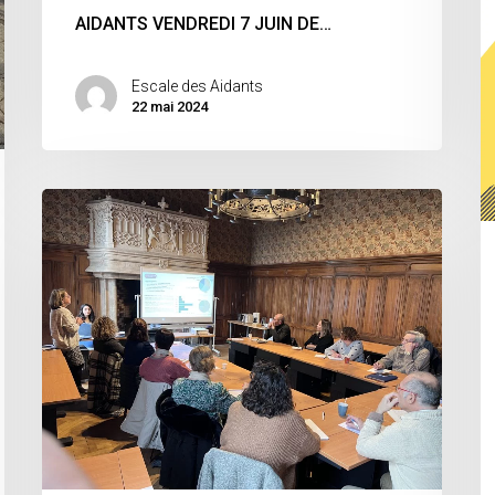
Étienne
AIDANTS VENDREDI 7 JUIN DE…
Escale des Aidants
22 mai 2024
Atelier
de
l’Escale
des
Aidants/2024